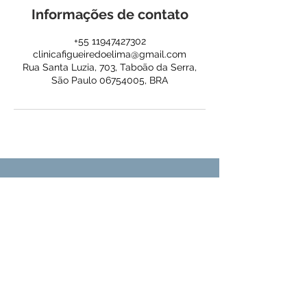
Informações de contato
+55 11947427302
clinicafigueiredoelima@gmail.com
Rua Santa Luzia, 703, Taboão da Serra,
São Paulo 06754005, BRA
Unidade 1 - Rua Santa Luzia, 703 -
Taboão da Serra, SP - CEP:
06754-005
-
Telefone:
(11) 41485229
Unidade 2- Rua Thereza Maria Luizetto,
123 - Taboão da Serra, SP. CEP:
06754-
010
- Telefone:
(11) 47711813
Unidade 3 - Rua Cajanga, 30 - São Paulo
- Vila Pirajussara - SP CEP
05786070
-
Telefone:
(11) 24953689