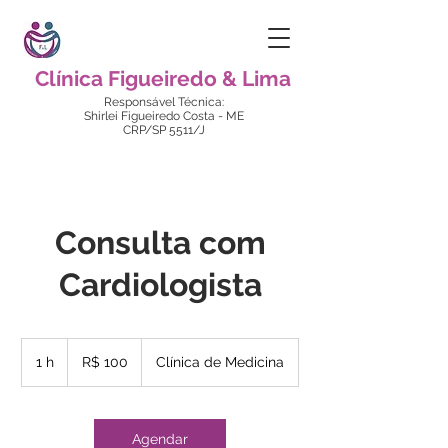
Clínica Figueiredo & Lima
Responsável Técnica:
Shirlei Figueiredo Costa - ME
CRP/SP 5511/J
Consulta com
Cardiologista
100
Reais
1 h
1
R$ 100
Clínica de Medicina
brasileiros
Agendar